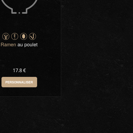
Ramen
au poulet
17.8 €
PERSONNALISER