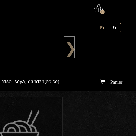
0
Fr
En
❯
 miso, soya, dandan(épicé)
←Panier