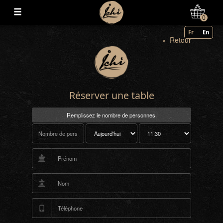
Mon Compte
0
Fr
En
× Retour
Réserver une table
Remplissez le nombre de personnes.