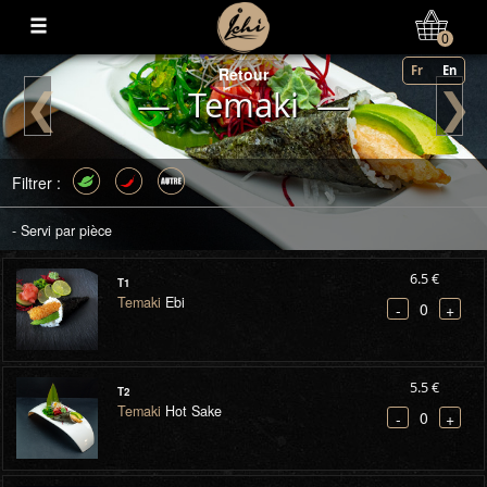
Mon Compte
0
Fr
En
Retour
❮
❯
— Temaki —
Filtrer :
- Servi par pièce
6.5 €
T1
Temaki
Ebi
0
-
+
5.5 €
T2
Temaki
Hot Sake
0
-
+