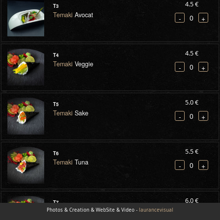
4.5 €
T3
Temaki
Avocat
0
-
+
4.5 €
T4
Temaki
Veggie
0
-
+
5.0 €
T5
Temaki
Sake
0
-
+
5.5 €
T6
Temaki
Tuna
0
-
+
6.0 €
T7
Photos & Creation & WebSite & Video -
Temaki
Spicy tuna
laurancevisual
0
-
+